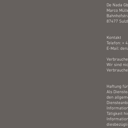
De Nada G
Marco Müll
Bahnhofstr
87477 Sulz
Kontakt
Telefon: + 
E-Mail: de
Verbraucher
Wir sind ni
Verbrauche
Haftung für
Als Dienste
den allgeme
Diensteanbi
Informatio
Tätigkeit h
Informatio
diesbezügli