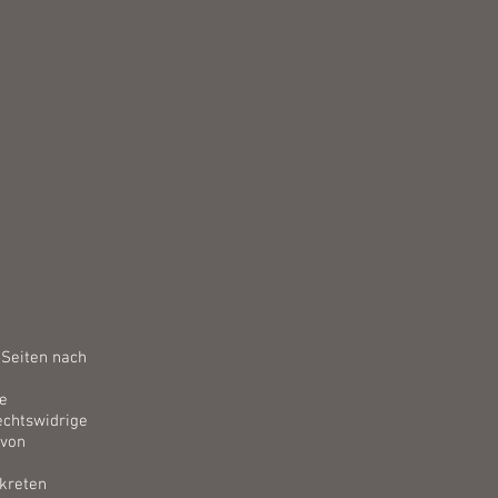
 Seiten nach
de
echtswidrige
 von
nkreten