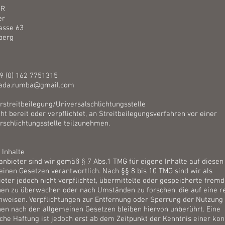
bR
er
asse 63
berg
49 (0) 162 7751315
nada.rumba@gmail.com
streitbeilegung/Universalschlichtungsstelle
cht bereit oder verpflichtet, an Streitbeilegungsverfahren vor einer
rschlichtungsstelle teilzunehmen.
 Inhalte
anbieter sind wir gemäß § 7 Abs.1 TMG für eigene Inhalte auf diesen
inen Gesetzen verantwortlich. Nach §§ 8 bis 10 TMG sind wir als
eter jedoch nicht verpflichtet, übermittelte oder gespeicherte frem
nen zu überwachen oder nach Umständen zu forschen, die auf eine r
inweisen. Verpflichtungen zur Entfernung oder Sperrung der Nutzung
nen nach den allgemeinen Gesetzen bleiben hiervon unberührt. Eine
che Haftung ist jedoch erst ab dem Zeitpunkt der Kenntnis einer ko