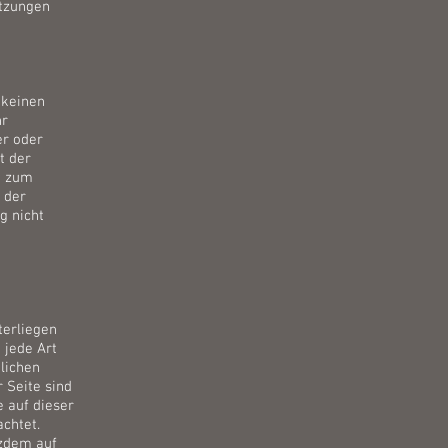
etzungen
 keinen
hr
er oder
t der
n zum
 der
g nicht
terliegen
 jede Art
lichen
 Seite sind
e auf dieser
achtet.
tzdem auf