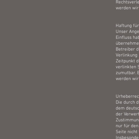
Rechtsverl
werden wir
Haftung für
Unser Angeb
Einfluss ha
übernehmen.
Betreiber d
Verlinkung
Zeitpunkt d
verlinkten 
zumutbar. 
werden wir
Urheberrec
Die durch d
dem deutsch
der Verwer
Zustimmung 
nur für den
Seite nicht
Insbesonder