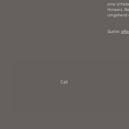
eine Urheb
Hinweis. B
umgehend e
​Quelle:
eRe
Call