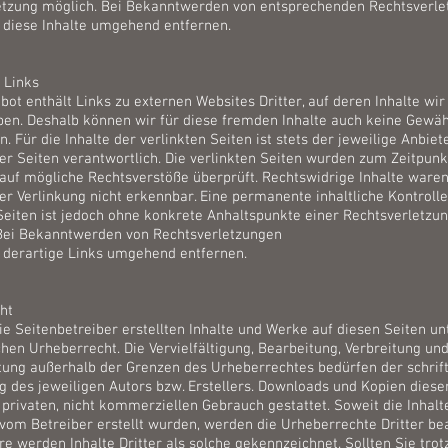
etzung möglich. Bei Bekanntwerden von entsprechenden Rechtsverl
 diese Inhalte umgehend entfernen.
 Links
ot enthält Links zu externen Websites Dritter, auf deren Inhalte wir
ben. Deshalb können wir für diese fremden Inhalte auch keine Gewä
 Für die Inhalte der verlinkten Seiten ist stets der jeweilige Anbiet
er Seiten verantwortlich. Die verlinkten Seiten wurden zum Zeitpunk
 auf mögliche Rechtsverstöße überprüft. Rechtswidrige Inhalte ware
er Verlinkung nicht erkennbar. Eine permanente inhaltliche Kontrolle
Seiten ist jedoch ohne konkrete Anhaltspunkte einer Rechtsverletzun
Bei Bekanntwerden von Rechtsverletzungen
 derartige Links umgehend entfernen.
ht
ie Seitenbetreiber erstellten Inhalte und Werke auf diesen Seiten un
en Urheberrecht. Die Vervielfältigung, Bearbeitung, Verbreitung und
tung außerhalb der Grenzen des Urheberrechtes bedürfen der schrift
des jeweiligen Autors bzw. Erstellers. Downloads und Kopien dieser
 privaten, nicht kommerziellen Gebrauch gestattet. Soweit die Inhalt
 vom Betreiber erstellt wurden, werden die Urheberrechte Dritter be
e werden Inhalte Dritter als solche gekennzeichnet. Sollten Sie tro